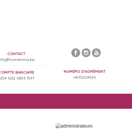
CONTACT
n
fo@hu
manima.b
e
........................................................
NUMÉRO D'AGRÉMENT
COMPTE BANCAIRE
HK30224420
E54 1262 0859 1597