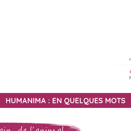
i
..................
B
HUMANIMA : EN QUELQUES MOTS