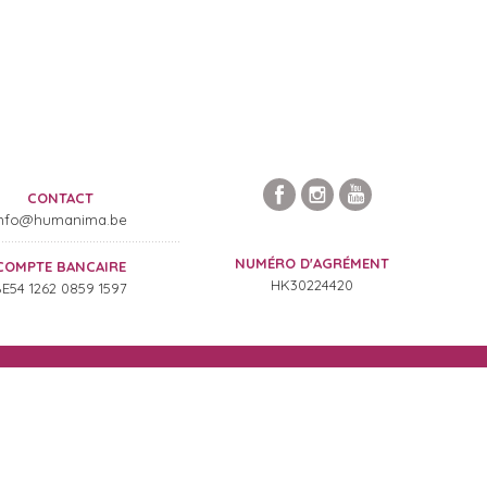
CONTACT
n
fo@hu
manima.b
e
........................................................
NUMÉRO D'AGRÉMENT
COMPTE BANCAIRE
HK30224420
E54 1262 0859 1597